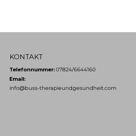
KONTAKT
Telefonnummer:
07824/6644160
Email:
info@buss-therapieundgesundheit.com