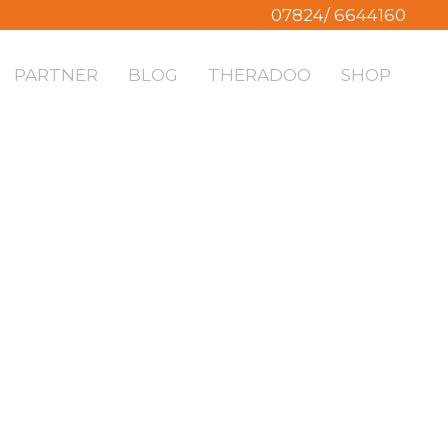
07824/ 6644160
PARTNER
BLOG
THERADOO
SHOP