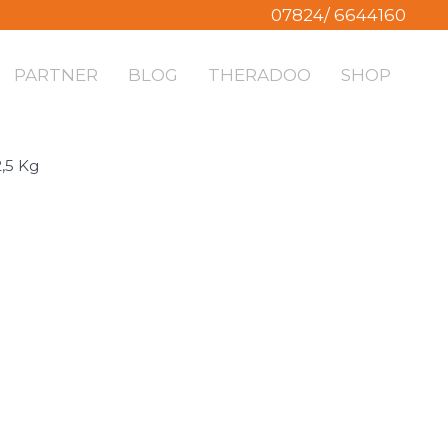
07824/ 6644160
PARTNER
BLOG
THERADOO
SHOP
,5 Kg