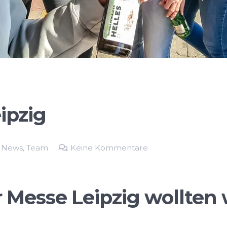
ipzig
,
News
,
Team
Keine Kommentare
 Messe Leipzig wollten 