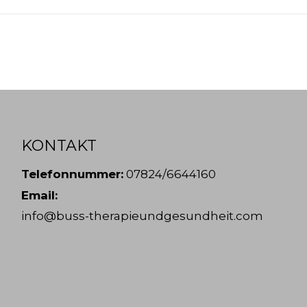
KONTAKT
Telefonnummer:
07824/6644160
Email:
info@buss-therapieundgesundheit.com